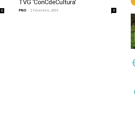
TVG ‘ConCdeCultura’
PNO
-
2 Fevereiro, 2005
0
0