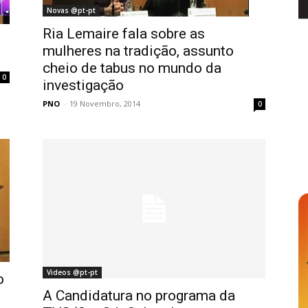
Novas @pt-pt
Ria Lemaire fala sobre as
mulheres na tradição, assunto
cheio de tabus no mundo da
0
investigação
PNO
-
19 Novembro, 2014
0
Videos @pt-pt
o
A Candidatura no programa da