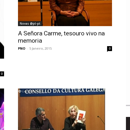
Novas @pt-pt
A Señora Carme, tesouro vivo na
memoria
PNO
-
5 Janeiro, 2015
0
0