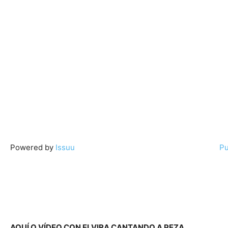
Powered by
Issuu
Pu
AQUÍ O VÍDEO CON ELVIRA CANTANDO A PEZA