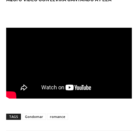
TAGS
Gondomar
romance