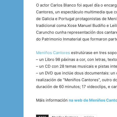
O actor Carlos Blanco foi aquel día o enca
Cantores, un espectáculo multimedia que co
de Galicia e Portugal protagonistas de Men
tradicional coma Xose Manuel Budiño e Leil
Caruncho cunha representación dos cantares
do Patrimonio Inmaterial que formaron part
Meniños Cantores
estrutúrase en tres sopor
– un Libro 98 páxinas a cor, con letras, text
– un CD con 28 temas musicais e pistas inte
– un DVD que inclúe dous documentais: un 
realización de “Meniños Cantores”, outro do
duración de 60 minutos; 17 videoclips, e ca
Máis información
na web de Meniños Canto