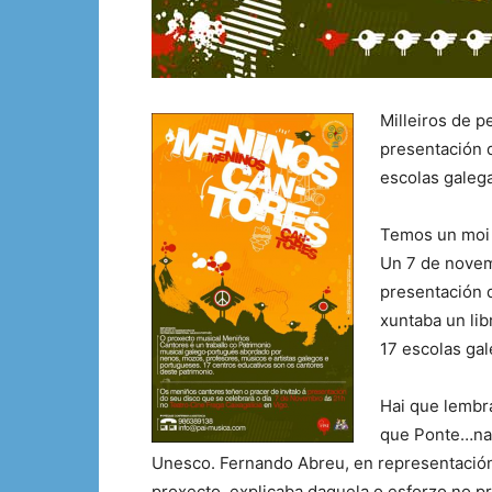
Milleiros de p
presentación d
escolas galeg
Temos un moi 
Un 7 de novem
presentación 
xuntaba un li
17 escolas ga
Hai que lembra
que Ponte…nas
Unesco. Fernando Abreu, en representació
proxecto, explicaba daquela o esforzo no p