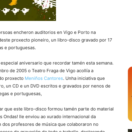
ersoas encheron auditorios en Vigo e Porto na
este proxecto pioneiro, un libro-disco gravado por 17
as e portuguesas.
especial aniversario que recordar tamén esta semana.
bro de 2005 o Teatro Fraga de Vigo acollía a
do proxecto
Meniños Cantores
. Unha iniciativa que
bro, un CD e un DVD escritos e gravados por nenos de
legas e portuguesas,
r que este libro-disco formou tamén parte do material
 Ondas! lle enviou ao xurado internacional da
n dos profesores de música que colaboraron no
roceso de gravación de todo o traballo, destacando