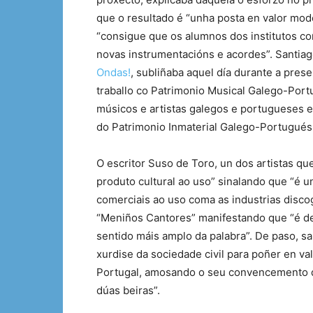
que o resultado é “unha posta en valor mod
“consigue que os alumnos dos institutos co
novas instrumentacións e acordes”. Santia
Ondas!
, subliñaba aquel día durante a pres
traballo co Patrimonio Musical Galego-Por
músicos e artistas galegos e portugueses 
do Patrimonio Inmaterial Galego-Portugués
O escritor Suso de Toro, un dos artistas q
produto cultural ao uso” sinalando que “é u
comerciais ao uso coma as industrias discog
“Meniños Cantores” manifestando que “é de
sentido máis amplo da palabra”. De paso, sal
xurdise da sociedade civil para poñer en val
Portugal, amosando o seu convencemento de 
dúas beiras”.