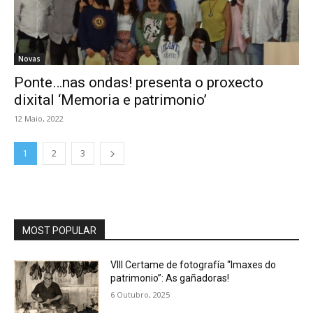
Novas
Ponte…nas ondas! presenta o proxecto
dixital ‘Memoria e patrimonio’
12 Maio, 2022
1
2
3
MOST POPULAR
VIII Certame de fotografía “Imaxes do
patrimonio”: As gañadoras!
6 Outubro, 2025