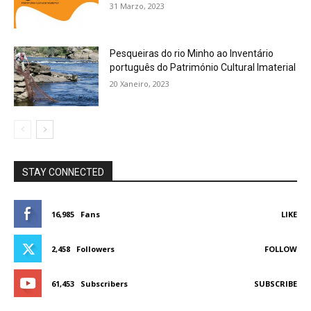
31 Marzo, 2023
Pesqueiras do rio Minho ao Inventário
português do Património Cultural Imaterial
20 Xaneiro, 2023
STAY CONNECTED
16,985
Fans
LIKE
2,458
Followers
FOLLOW
61,453
Subscribers
SUBSCRIBE