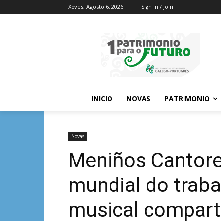
Xoves, Agosto 6, 2026
Sign in / Join
INICIO
NOVAS
PATRIMONIO
Novas
Meniños Cantores
mundial do traba
musical compart