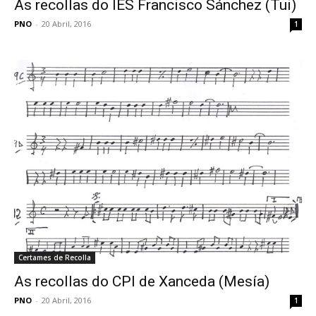
As recollas do IES Francisco Sánchez (Tui)
PNO
-
20 Abril, 2016
1
Certames de Recolla
As recollas do CPI de Xanceda (Mesía)
PNO
-
20 Abril, 2016
1