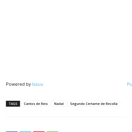
Powered by
Issuu
Pu
TAGS
Cantos de Reis
Nadal
Segundo Certame de Recolla